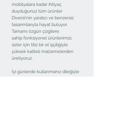
mobilyalara kadar ihtiyaç
duyduğunuz tüm ürünler
Diversi'nin yaratıcı ve benzersiz
tasarımlarıyla hayat buluyor.
Tamamı özgün çizgilere
sahip fonksiyonel ürünlerimizi,
sizler için titiz bir el işçiliğiyle
yüksek kaliteli malzemelerden
üretiyoruz.
İyi günlerde kullanmanız dileğiyle
Henüz Değerlendirme Yok
Fikirlerinizi paylaşın. İlk
değerlendirmeyi siz yazın.