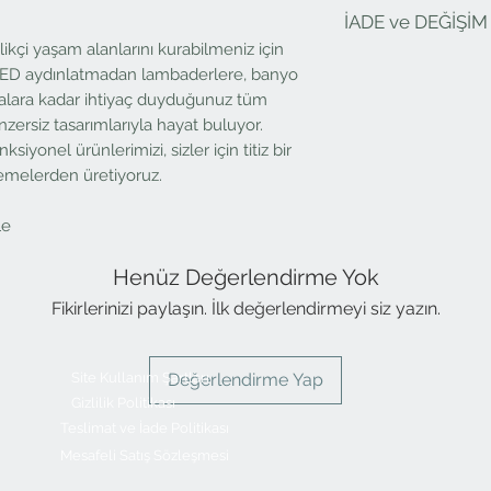
Üretim süresi: 4-6 haft
İADE ve DEĞİŞİM
EN: 160 cm
DERİNLİK: 40 cm
ikçi yaşam alanlarını kurabilmeniz için
Diversi olarak önceli
YÜKSEKLİK: 120 cm
 LED aydınlatmadan lambaderlere, banyo
memnuniyetidir. Sipar
Kullanılan Materya
alara kadar ihtiyaç duyduğunuz tüm
karşılaştığınız her türl
Ürünlerimizin yüze
nzersiz tasarımlarıyla hayat buluyor.
geçiniz. İade veya deği
ahşap kaplamalı pan
yürütülebilmesi için lü
bölümleri doğal m
iyonel ürünlerimizi, sizler için titiz bir
özelliğini kaybetmemi
Koruma ve Renklen
lzemelerden üretiyoruz.
görmemesi için uygun 
Özel ölçü taleplerin
İade etmek istediğiniz 
Aksesuarlar fiyata dahi
le
kopyaları ve irsaliyeler
kargo firması aracılığı
Henüz Değerlendirme Yok
Fikirlerinizi paylaşın. İlk değerlendirmeyi siz yazın.
Site Kullanım Şartları
Değerlendirme Yap
Gizlilik Politikası
Teslimat ve İade Politikası
Mesafeli Satış Sözleşmesi