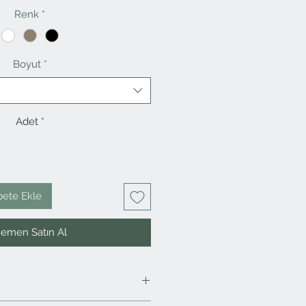
Fiyat
Fiyat
Renk
*
Boyut
*
Adet
*
pete Ekle
emen Satın Al