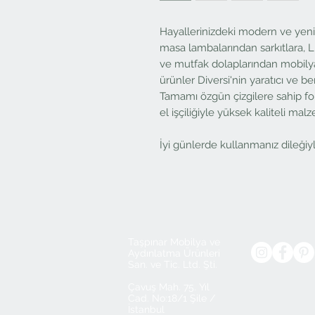
Hayallerinizdeki modern ve yenil
masa lambalarından sarkıtlara,
ve mutfak dolaplarından mobily
ürünler Diversi'nin yaratıcı ve be
Tamamı özgün çizgilere sahip fonks
el işçiliğiyle yüksek kaliteli ma
İyi günlerde kullanmanız dileğiy
Taşpınar Mobilya ve
Aydınlatma Ürünleri
San. ve Tic. Ltd. Şti.
Çavuş Mah. 75. Yıl
Cad. No:18/1 Şile /
İstanbul