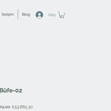
İletişim
Blog
Giriş
Büfe-02
Normal
İndirimli
79,00 
₺53.885,30