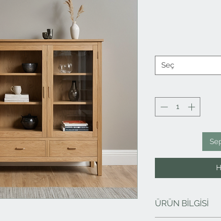
Seç
Se
H
ÜRÜN BİLGİSİ