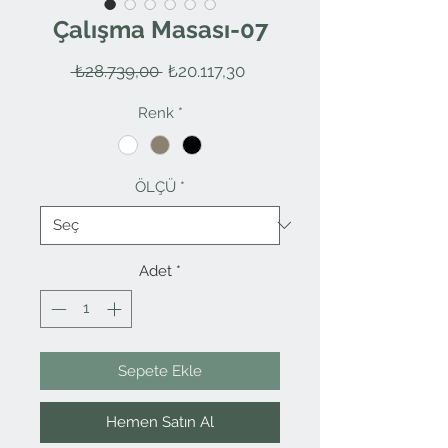
Çalışma Masası-07
Normal
İndirimli
 ₺28.739,00 
₺20.117,30
Fiyat
Fiyat
Renk
*
ÖLÇÜ
*
Adet
*
Sepete Ekle
Hemen Satın Al